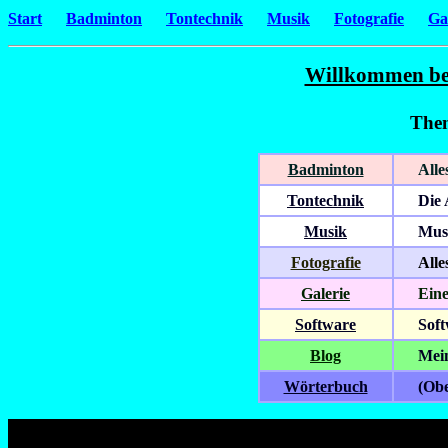
Start
Badminton
Tontechnik
Musik
Fotografie
Ga
Willkommen bei
Them
Badminton
Alle
Tontechnik
Die 
Musik
Musi
Fotografie
Alle
Galerie
Eine 
Software
Soft
Blog
Mein
Wörterbuch
(Ober